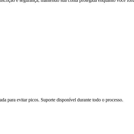
iscrição e segurança, mantendo sua conta protegida enquanto você fortal
da para evitar picos. Suporte disponível durante todo o processo.