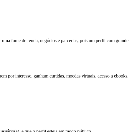
r uma fonte de renda, negócios e parcerias, pois um perfil com grande
uem por interesse, ganham curtidas, moedas virtuais, acesso a ebooks,
suário(a), e que o perfil esteja em modo público.