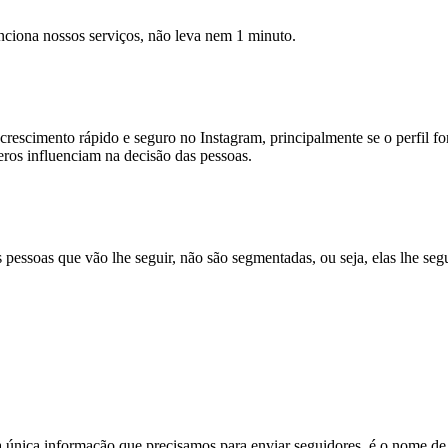
unciona nossos serviços, não leva nem 1 minuto.
rescimento rápido e seguro no Instagram, principalmente se o perfil fo
eros influenciam na decisão das pessoas.
 pessoas que vão lhe seguir, não são segmentadas, ou seja, elas lhe seg
a única informação que precisamos para enviar seguidores, é o nome de u