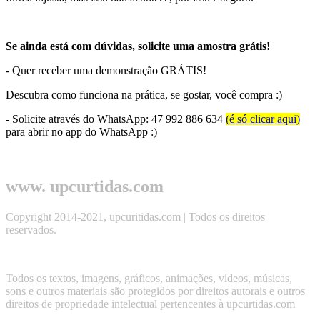
Se ainda está com dúvidas, solicite uma amostra grátis!
- Quer receber uma demonstração GRÁTIS!
Descubra como funciona na prática, se gostar, você compra :)
- Solicite através do WhatsApp: 47 992 886 634
(é só clicar aqui)
para abrir no app do WhatsApp :)
www. upcurtidas.com
Copyright 2014-2021, upcuritidas.com | Todos os direitos
reservados.
Todos os textos, imagens, gráficos, animações, vídeos, músicas,
sons e outros materiais são protegidos por direitos autorais e outros
direitos de propriedade intelectual pertencentes à upcurtidas.com