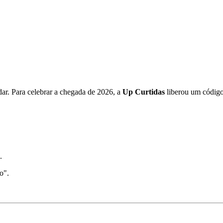
ar. Para celebrar a chegada de 2026, a
Up Curtidas
liberou um código
.
o".