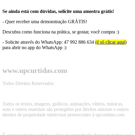
Se ainda está com dúvidas, solicite uma amostra grátis!
- Quer receber uma demonstração GRÁTIS!
Descubra como funciona na prática, se gostar, você compra :)
- Solicite através do WhatsApp: 47 992 886 634
(é só clicar aqui)
para abrir no app do WhatsApp :)
www.upcurtidas.com
Todos Direitos Reservados
Todos os textos, imagens, gráficos, animações, vídeos, músicas,
sons e outros materiais são protegidos por direitos autorais e outros
direitos de propriedade intelectual pertencentes à upcurtidas.com