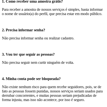
1. Como receber uma amostra grátis?
Para receber a amostra de nossos serviços é simples, basta informar
o nome de usuário(a) do perfil, que precisa estar em modo público.
2. Precisa informar senha?
Não precisa informar senha ou realizar cadastro.
3. Vou ter que seguir as pessoas?
Não precisa seguir nem curtir ninguém de volta.
4. Minha conta pode ser bloqueada?
Não existe nenhum risco para quem recebe seguidores, pois, se de
fato as pessoas fossem punidas, nossos serviços seriam usados para
derrubar concorrentes, e muitas pessoas seriam prejudicadas de
forma injusta, mas isso não acontece, por isso é seguro.