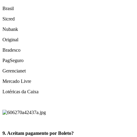
Brasil
Sicred
Nubank
Original
Bradesco
PagSeguro
Gerencianet
Mercado Livre
Lotéricas da Caixa
9. Aceitam pagamento por Boleto?