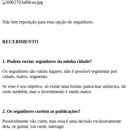
Não tem reposição para essa opção de seguidores.
RECEBIMENTO
1. Podem enviar seguidores da minha cidade?
Os seguidores são vários lugares, não é possível segmentar por
cidade, bairro, segmento.
Se esse é seu objetivo, só existe uma forma: patrocinar anúncios, dá
certo também, mas o investimento é muito maior.
2. Os seguidores curtem as publicações?
Possivelmente vão curtir, mas essa é uma decisão exclusivamente
dela, se gostar, vai curtir, interagir.