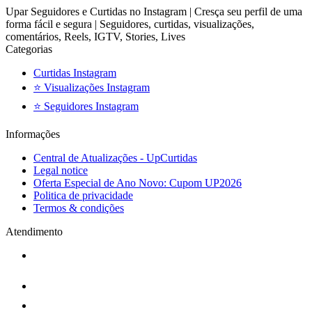
Upar Seguidores e Curtidas no Instagram | Cresça seu perfil de uma
forma fácil e segura | Seguidores, curtidas, visualizações,
comentários, Reels, IGTV, Stories, Lives
Categorias
Curtidas Instagram
⭐ Visualizações Instagram
⭐ Seguidores Instagram
Informações
Central de Atualizações - UpCurtidas
Legal notice
Oferta Especial de Ano Novo: Cupom UP2026
Politica de privacidade
Termos & condições
Atendimento