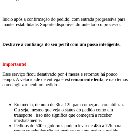
Início após a confirmação do pedido, com entrada progressiva para
manter estabilidade. Suporte disponível durante todo o processo.
Destrave a confiança do seu perfil com um passo inteligente.
Importante!
Esse serviço ficou desativado por 4 meses e retornou há pouco
tempo. A velocidade de entrega é
extremamente lenta
, e não temos
como agilizar nenhum pedido.
Em média, demora de 3h a 12h para começar a contabilizar.
Ou seja, mesmo que veja o status do pedido como em
transporte , isso não significa que começará a receber
imediatamente.
Pedidos de 500 seguidores podem levar de 48h a 72h para
serem concluídos são estimativas; quanto maior o pedido,