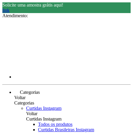
Solicite uma amostra grátis aqui!
link
Atendimento:
Categorias
Voltar
Categorias
Curtidas Instagram
Voltar
Curtidas Instagram
Todos os produtos
Curtidas Brasileiras Instagram