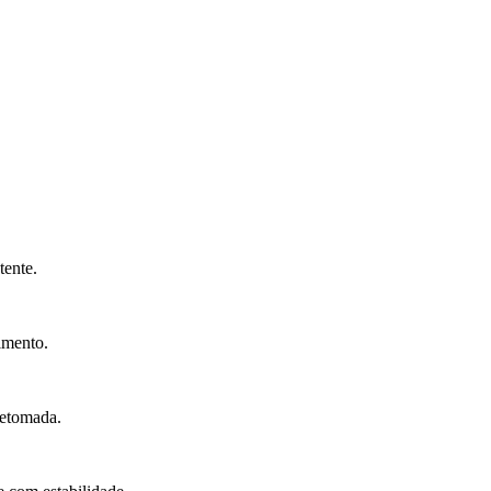
tente.
imento.
retomada.