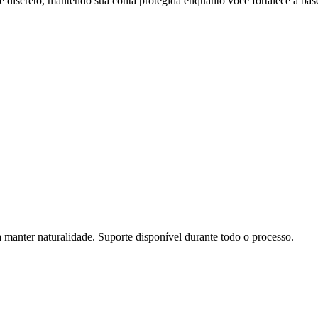
 e discreto, mantendo sua conta protegida enquanto você fortalece a bas
manter naturalidade. Suporte disponível durante todo o processo.