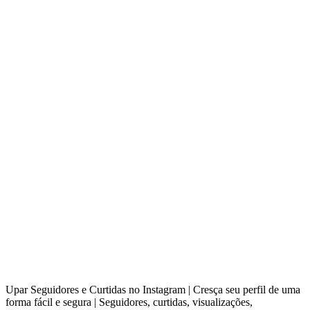
Upar Seguidores e Curtidas no Instagram | Cresça seu perfil de uma
forma fácil e segura | Seguidores, curtidas, visualizações,