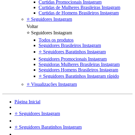
Curtidas Promocionais Instagram
Curtidas de Mulheres Brasileiras Instagram
Curtidas de Homens Brasileiros Instagram
⭐ Seguidores Instagram
Voltar
⭐ Seguidores Instagram
Todos os produtos
Seguidores Brasileiros Instagram
⭐ Seguidores Baratinhos Instagram
Seguidores Promocionais Instagram
Seguidoras Mulheres Brasileiras Instagram
Seguidores Homens Brasileiros Instagram
⭐ Seguidores Baratinhos Instagram rápido
⭐ Visualizações Instagram
Página Inicial
⭐ Seguidores Instagram
⭐ Seguidores Baratinhos Instagram