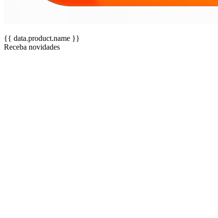
{{ data.product.name }}
Receba novidades